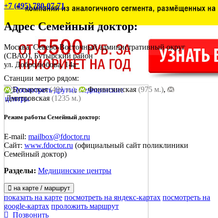
+7 (495) 780-07-71
Адрес
Семейный доктор
:
Москва, Северо-Восточный административный округ
(СВАО), Бутырский район
ул. Добролюбова, 14а
Станции метро рядом:
Бутырская
(491 м.)
,
Фонвизинская
(975 м.)
,
Дмитровская
(1235 м.)
Режим работы Семейный доктор:
E-mail:
mailbox@fdoctor.ru
Сайт:
www.fdoctor.ru
(официальный сайт поликлиники
Семейный доктор)
Разделы:
Медицинские центры
на карте / маршрут
показать на карте
посмотреть на яндекс-картах
посмотреть на
google-картах
проложить маршрут
Позвонить