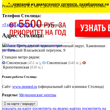
Режим работы КТ, МРТ, рентгена: ежедневно, круглосуточно.
Телефон Столица:
+7 (495) 402-92-28
- круглосуточно
Адрес
Столица
:
Москва, Центральный административный округ, Хамовники
ул. Большой Власьевский переулок, 9
Станции метро рядом:
Cмоленская
(451 м.)
,
Смоленская
(640 м.)
,
Кропоткинская
(830 м.)
Режим работы Столица:
Сайт:
www.stomed.ru
(официальный сайт клиники Столица)
Разделы:
Медицинские центры
на карте / маршрут
показать на карте
посмотреть на яндекс-картах
посмотреть на