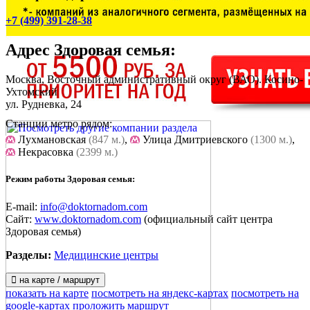
+7 (499) 391-28-38
Адрес
Здоровая семья
:
Москва, Восточный административный округ (ВАО). Косино-
Ухтомский
ул. Рудневка, 24
Станции метро рядом:
Лухмановская
(847 м.)
,
Улица Дмитриевского
(1300 м.)
,
Некрасовка
(2399 м.)
Режим работы Здоровая семья:
E-mail:
info@doktornadom.com
Сайт:
www.doktornadom.com
(официальный сайт центра
Здоровая семья)
Разделы:
Медицинские центры
на карте / маршрут
показать на карте
посмотреть на яндекс-картах
посмотреть на
google-картах
проложить маршрут