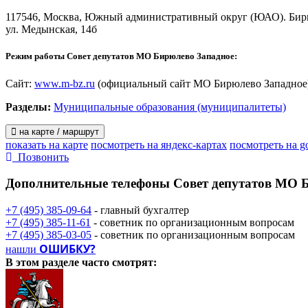
К полномочиям Совета депутатов по решению вопросов местно
117546, Москва, Южный административный округ (ЮАО). Бир
ул. Медынская, 14б
1) установление местных праздников и иных зрелищных меропр
2) учреждение знаков отличия (почетных знаков, грамот, дипл
Режим работы Совет депутатов МО Бирюлево Западное:
благо жителей и установление порядка их присвоения, награжд
3) участие в проведении публичных слушаний по вопросам гра
Сайт:
www.m-bz.ru
(официальный сайт МО Бирюлево Западное
4) участие в организации работы общественных пунктов охраны
5) принятие решения о подготовке, переподготовке и повышен
Разделы:
Муниципальные образования (муниципалитеты)
на карте / маршрут
показать на карте
посмотреть на яндекс-картах
посмотреть на g
Позвонить
Дополнительные телефоны
Совет депутатов МО 
+7 (495) 385-09-64
- главный бухгалтер
+7 (495) 385-11-61
- советник по организационным вопросам
+7 (495) 385-03-05
- советник по организационным вопросам
ОШИБКУ?
нашли
В этом разделе
часто смотрят: