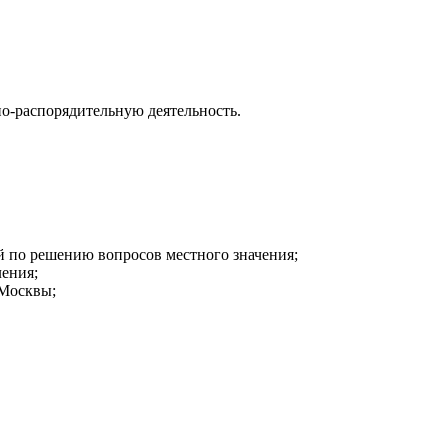
о-распорядительную деятельность.
 по решению вопросов местного значения;
ления;
 Москвы;
дложений по вопросам местного значения;
м законом «Об общих принципах организации местного