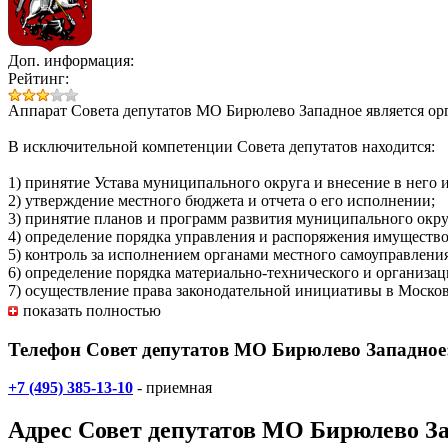
Доп. информация:
Рейтинг:
Аппарат Совета депутатов МО Бирюлево Западное является ор
В исключительной компетенции Совета депутатов находится:
1) принятие Устава муниципального округа и внесение в него
2) утверждение местного бюджета и отчета о его исполнении;
3) принятие планов и программ развития муниципального окру
4) определение порядка управления и распоряжения имуществ
5) контроль за исполнением органами местного самоуправлен
6) определение порядка материально-технического и организа
7) осуществление права законодательной инициативы в Москов
8) принятие решения о проведении местного референдума;
показать полностью
9) принятие решения об участии муниципального округа в ор
10) образование постоянных комиссий Совета депутатов;
Телефон Совет депутатов МО Бирюлево Западное
11) внесение в уполномоченные органы исполнительной власт
12) согласование предложений по вопросам местного значения;
+7 (495) 385-13-10
- приемная
13) установление порядка реализации правотворческой инициа
14) принятие решения об удалении главы муниципального окру
Адрес
Совет депутатов МО Бирюлево З
самоуправления в Российской Федерации»;