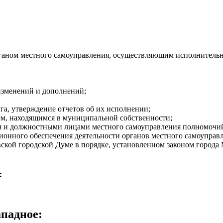
ганом местного самоуправления, осуществляющим исполнительн
 изменений и дополнений;
га, утверждение отчетов об их исполнении;
ом, находящимся в муниципальной собственности;
ия и должностными лицами местного самоуправления полномочий
ционного обеспечения деятельности органов местного самоуправ
ской городской Думе в порядке, установленном законом города
ганизациях межмуниципального сотрудничества;
:
и города Москвы, Комиссию по монументальному искусству пре
тивы граждан;
га в отставку в случаях и порядке, установленных Федеральны
ападное
: