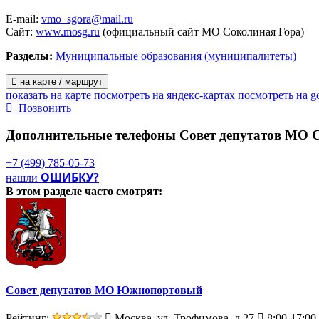
E-mail:
vmo_sgora@mail.ru
Сайт:
www.mosg.ru
(официальный сайт МО Соколиная Гора)
Разделы:
Муниципальные образования (муниципалитеты)
на карте / маршрут
показать на карте
посмотреть на яндекс-картах
посмотреть на g
Позвонить
Дополнительные телефоны
Совет депутатов МО 
+7 (499) 785-05-73
ОШИБКУ?
нашли
В этом разделе
часто смотрят:
Совет депутатов МО Южнопортовый
Рейтинг:
Москва, ул. Трофимова, д.27
8:00-17:00