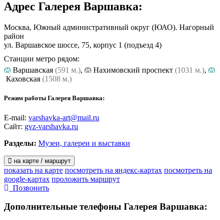
Адрес
Галерея Варшавка
:
Москва, Южный административный округ (ЮАО). Нагорный
район
ул. Варшавское шоссе, 75, корпус 1
(подъезд 4)
Станции метро рядом:
Варшавская
(591 м.)
,
Нахимовский проспект
(1031 м.)
,
Каховская
(1508 м.)
Режим работы Галерея Варшавка:
E-mail:
varshavka-art@mail.ru
Сайт:
gvz-varshavka.ru
Разделы:
Музеи, галереи и выставки
на карте / маршрут
показать на карте
посмотреть на яндекс-картах
посмотреть на
google-картах
проложить маршрут
Позвонить
Дополнительные телефоны
Галерея Варшавка: