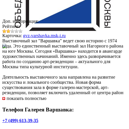
Доп. информация:
Рейтинг:
Карточка:
gvz-varshavka.msk-i.ru
Выставочный зал "Варшавка" ведет свою историю с 1974
года. Это единственный выставочный зал Нагорного района
на юге Москвы. Сегодня «Варшавка» находится в авангарде
художественных начинаний. Именно здесь разворачивается
работа по созданию арт-резиденции – актуального для
Москвы типа культурной институции.
Деятельность выставочного зала направлена на развитие
искусства и локального сообщества. Новая форма
существования зала в форме галереи-мастерской, арт-
резиденции, позволяет включить удаленный от центра район
мегаполиса в международную дискуссию о развитии
показать полностью
локальных сообществ через искусство и творческую
самоидентификацию.
Телефон Галерея Варшавка:
Посещение бесплатно для всех категорий граждан.
+7 (499) 613-39-35