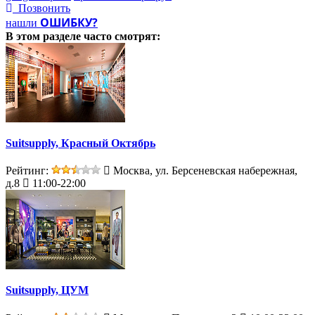
Позвонить
ОШИБКУ?
нашли
В этом разделе
часто смотрят:
Suitsupply, Красный Октябрь
Рейтинг:
Москва, ул. Берсеневская набережная,
д.8
11:00-22:00
Suitsupply, ЦУМ