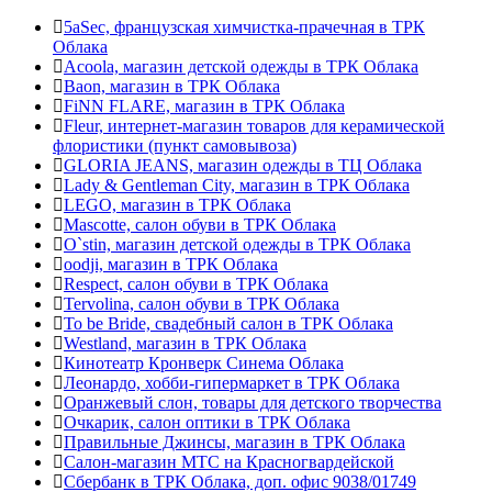
5aSec, французская химчистка-прачечная в ТРК
Облака
Acoola, магазин детской одежды в ТРК Облака
Baon, магазин в ТРК Облака
FiNN FLARE, магазин в ТРК Облака
Fleur, интернет-магазин товаров для керамической
флористики (пункт самовывоза)
GLORIA JEANS, магазин одежды в ТЦ Облака
Lady & Gentleman Сity, магазин в ТРК Облака
LEGO, магазин в ТРК Облака
Mascotte, салон обуви в ТРК Облака
O`stin, магазин детской одежды в ТРК Облака
oodji, магазин в ТРК Облака
Respect, салон обуви в ТРК Облака
Tervolina, салон обуви в ТРК Облака
To be Bride, свадебный салон в ТРК Облака
Westland, магазин в ТРК Облака
Кинотеатр Кронверк Синема Облака
Леонардо, хобби-гипермаркет в ТРК Облака
Оранжевый слон, товары для детского творчества
Очкарик, салон оптики в ТРК Облака
Правильные Джинсы, магазин в ТРК Облака
Салон-магазин МТС на Красногвардейской
Сбербанк в ТРК Облака, доп. офис 9038/01749