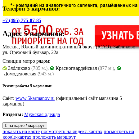
Телефон 5 карманов:
+7 (495) 775-87-85
Адрес
5 карманов
:
Москва, Южный административный округ (ЮАО). Зябликово
ул. Ореховый бульвар, 22а
Станции метро рядом:
Зябликово
(785 м.)
,
Красногвардейская
(877 м.)
,
Домодедовская
(943 м.)
Режим работы 5 карманов:
Сайт:
www.5karmanov.ru
(официальный сайт магазина 5
карманов)
Разделы:
Мужская одежда
на карте / маршрут
показать на карте
посмотреть на яндекс-картах
посмотреть на
google-картах
проложить маршрут