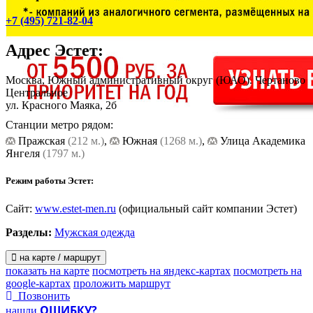
+7 (495) 721-82-04
Адрес
Эстет
:
Москва, Южный административный округ (ЮАО). Чертаново
Центральное
ул. Красного Маяка, 2б
Станции метро рядом:
Пражская
(212 м.)
,
Южная
(1268 м.)
,
Улица Академика
Янгеля
(1797 м.)
Режим работы Эстет:
Сайт:
www.estet-men.ru
(официальный сайт компании Эстет)
Разделы:
Мужская одежда
на карте / маршрут
показать на карте
посмотреть на яндекс-картах
посмотреть на
google-картах
проложить маршрут
Позвонить
ОШИБКУ?
нашли