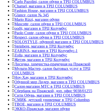
Carlo Pazolini, салон обуви в ТРЦ COLUMBUS
Charuel, магазин в ТРЦ COLUMBUS
Fashion House, магазин в ТРЦ COLUMBUS
Glance, салон № 345
Mario Rizzi, магазин обуви
Mascotte, салон обуви в ТРЦ COLUMBUS
oodji, магазин в ТРЦ Колумбус
Paolo Conte, салон обуви в ТРЦ COLUMBUS
Respect, салон обуви в ТРЦ COLUMBUS
SOLOSTYLE, обувной магазин в ТРЦ COLUMBUS
Steinberg, магазин в ТРЦ Колумбус
ZARINA, магазин в ТРЦ Колумбус-1
Zolla, магазин в ТРЦ Колумбус
Жетэм, магазин в ТРЦ Колумбус
Лисичка, химчистка-прачечная на Пражской
Мульти-Мастер, салон бытовых услуг в ТРЦ
COLUMBUS
Ноу-Хау, магазин в ТРЦ Колумбус
Обувной мир Лидер, магазин в ТРЦ COLUMBUS
Салон-магазин МТС в ТРЦ COLUMBUS
Сбербанк на Пражской, доп. офис 9038/01255
Сити Обувь, магазин в ТРЦ COLUMBUS
СМИК, детский универмаг в ТРЦ Columbus
ТВОЕ, магазин в ТРЦ COLUMBUS
ЭККО-Пражская, магазин обуви