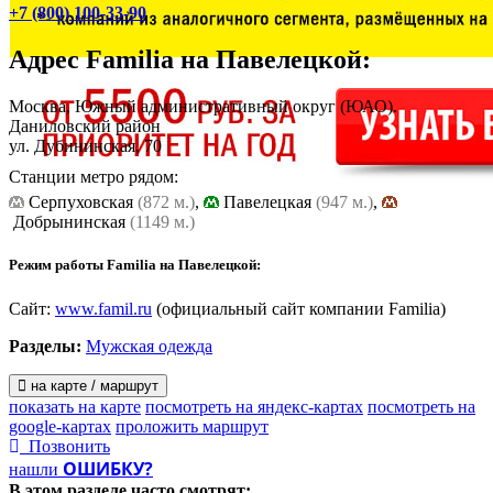
+7 (800) 100-33-90
Адрес
Familia на Павелецкой
:
Москва, Южный административный округ (ЮАО).
Даниловский район
ул. Дубининская, 70
Станции метро рядом:
Cерпуховская
(872 м.)
,
Павелецкая
(947 м.)
,
Добрынинская
(1149 м.)
Режим работы Familia на Павелецкой:
Сайт:
www.famil.ru
(официальный сайт компании Familia)
Разделы:
Мужская одежда
на карте / маршрут
показать на карте
посмотреть на яндекс-картах
посмотреть на
google-картах
проложить маршрут
Позвонить
ОШИБКУ?
нашли
В этом разделе
часто смотрят: