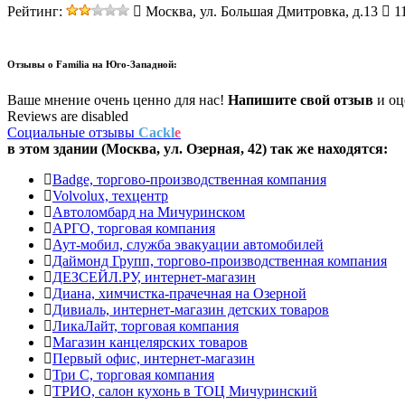
Рейтинг:
Москва, ул. Большая Дмитровка, д.13
11
Отзывы о
Familia на Юго­-Западной:
Ваше мнение очень ценно для нас!
Напишите свой отзыв
и оце
Reviews are disabled
Социальные отзывы
Cackl
e
в этом здании (Москва,
ул. Озерная, 42
) так же находятся:
Badge, торгово-производственная компания
Volvolux, техцентр
Автоломбард на Мичуринском
АРГО, торговая компания
Аут-мобил, служба эвакуации автомобилей
Даймонд Групп, торгово-производственная компания
ДЕЗСЕЙЛ.РУ, интернет-магазин
Диана, химчистка-прачечная на Озерной
Дивиаль, интернет-магазин детских товаров
ЛикаЛайт, торговая компания
Магазин канцелярских товаров
Первый офис, интернет-магазин
Три С, торговая компания
ТРИО, салон кухонь в ТОЦ Мичуринский