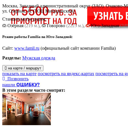
Москва, Западный административный округ (ЗАО). Очаково-М
ул. Озерная, 42
(ТОЦ Мичуринский)
Станции метро рядом:
Озёрная
(219 м.)
,
Говорово
(2223 м.)
,
Юго-Западная
(249
Режим работы Familia на Юго­-Западной:
Сайт:
www.famil.ru
(официальный сайт компании Familia)
Разделы:
Мужская одежда
на карте / маршрут
показать на карте
посмотреть на яндекс-картах
посмотреть на g
Позвонить
ОШИБКУ?
нашли
В этом разделе
часто смотрят: