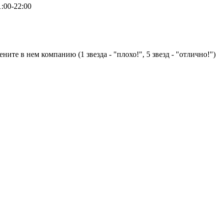
:00-22:00
ните в нем компанию (1 звезда - "плохо!", 5 звезд - "отлично!")