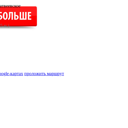
атвеевское
5 м.)
oogle-картах
проложить маршрут