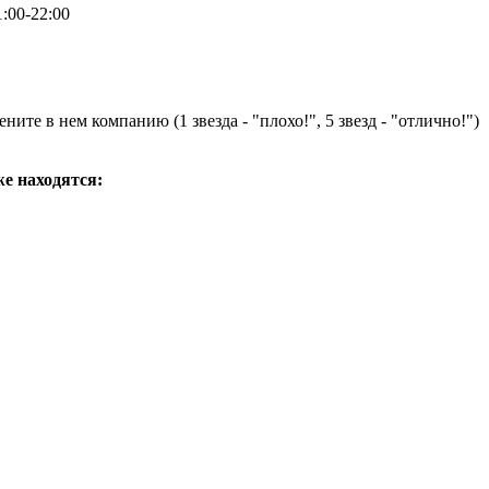
:00-22:00
ните в нем компанию (1 звезда - "плохо!", 5 звезд - "отлично!")
же находятся: