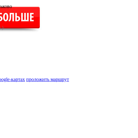
ьково
.)
oogle-картах
проложить маршрут