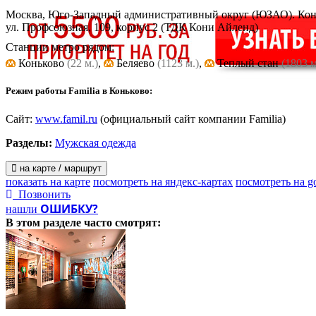
Москва, Юго-Западный административный округ (ЮЗАО). Кон
ул. Профсоюзная, 109, корпус 2
(ТДК Кони Айленд)
Станции метро рядом:
Коньково
(22 м.)
,
Беляево
(1123 м.)
,
Теплый стан
(1803 м
Режим работы Familia в Коньково:
Сайт:
www.famil.ru
(официальный сайт компании Familia)
Разделы:
Мужская одежда
на карте / маршрут
показать на карте
посмотреть на яндекс-картах
посмотреть на g
Позвонить
ОШИБКУ?
нашли
В этом разделе
часто смотрят: