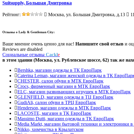
Suitsupply, Большая Дмитровка
Рейтинг:
Москва, ул. Большая Дмитровка, д.13
11
Отзывы о
Lady & Gentleman Сity:
Ваше мнение очень ценно для нас!
Напишите свой отзыв
и оце
Reviews are disabled
Социальные отзывы
Cackl
e
в этом здании (Москва,
ул. Рублевское шоссе, 62
) так же нах
Bershka, магазин одежды в ТК ЕвроПарк
Caterina Leman, магазин женской одежды в ТК ЕвроПар
CHESTER, салон обуви в МТК ЕвроПарк
Crocs, фирменный магазин в МТК ЕвроПарк
ELC, магазин развивающих игрушек в МТК ЕвроПарк
GLENFIELD, магазин одежды в ТЦ ЕвроПарк
GudiAli, салон обуви в ТРЦ ЕвроПарк
Henderson, магазин одежды в МТК ЕвроПарк
LACOSTE, магазин в ТК ЕвроПарк
Massimo Dutti, магазин одежды в ТК ЕвроПарк
Media Markt, магазин бытовой техники и электроники 
Nikko, химчистка в Крылатском