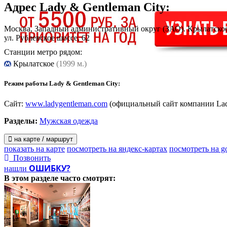
Адрес
Lady & Gentleman Сity
:
Москва, Западный административный округ (ЗАО). Крылатско
ул. Рублевское шоссе, 62
Станции метро рядом:
Крылатское
(1999 м.)
Режим работы Lady & Gentleman Сity:
Сайт:
www.ladygentleman.com
(официальный сайт компании Lady
Разделы:
Мужская одежда
на карте / маршрут
показать на карте
посмотреть на яндекс-картах
посмотреть на g
Позвонить
ОШИБКУ?
нашли
В этом разделе
часто смотрят: