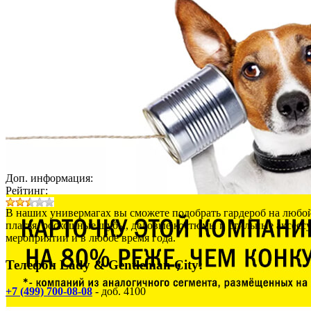
Доп. информация:
Рейтинг:
В наших универмагах вы сможете подобрать гардероб на любой
платья, роскошные шубы, деловые костюмы и стильные аксессуа
мероприятии и в любое время года.
Телефон Lady & Gentleman Сity:
+7 (499) 700-08-08
- доб. 4100