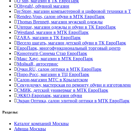
O`stin, магазин в ТК ЕвроПарк
Ohyeah!, обувной магазин
re:Store, магазин компьютерной и цифровой техники в
Rendez-Vous, салон обуви в МТК ЕвроПарк
Thomas Brennett, магазин мужской одежды
Uterque, магазин одежды и обуви в ТК ЕвроПарк
Westland, магазин в МТК ЕвроПарк
ZARA, магазин в ТК ЕвроПарк
Весело шагать, магазин детской обуви в ТК ЕвроПарк
ЕвроПарк, многофункциональный торговый центр
Кинотеатр Синема Стар ЕвроПарк
Макс Хаус, магазин в МТК ЕвроПарк
МойкаR, автосервис
Очки.RU, салон оптики в МТК ЕвроПарк
Пиро-Росс, магазин в ТЦ ЕвроПарк
Салон-магазин МТС в Крылатском
Секундочку, мастерская по ремонту обуви и изготовл
СМИК, детский универмаг в МТК ЕвроПарк
ЭККО-Европарк, магазин обуви
Экран Оптика, салон элитной оптики в МТК ЕвроПарк
Разделы:
Каталог компаний Москвы
Афиша Москвы