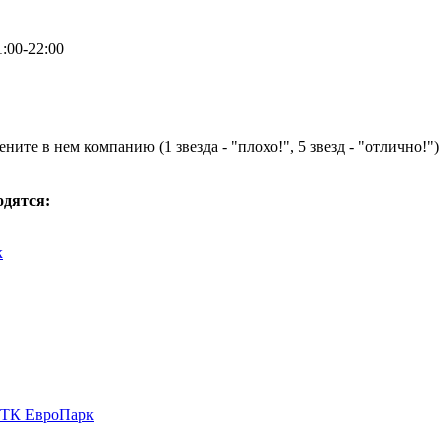
:00-22:00
ните в нем компанию (1 звезда - "плохо!", 5 звезд - "отлично!")
одятся:
к
в ТК ЕвроПарк