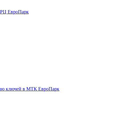
 ТРЦ ЕвроПарк
ению ключей в МТК ЕвроПарк