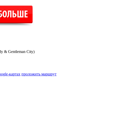
е
 & Gentleman Сity)
oogle-картах
проложить маршрут