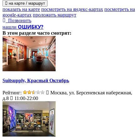
на карте / маршрут
показать на карте
посмотреть на яндекс-картах
посмотреть на
google-картах
проложить маршрут
Позвонить
ОШИБКУ?
нашли
В этом разделе
часто смотрят:
Suitsupply, Красный Октябрь
Рейтинг:
Москва, ул. Берсеневская набережная,
д.8
11:00-22:00