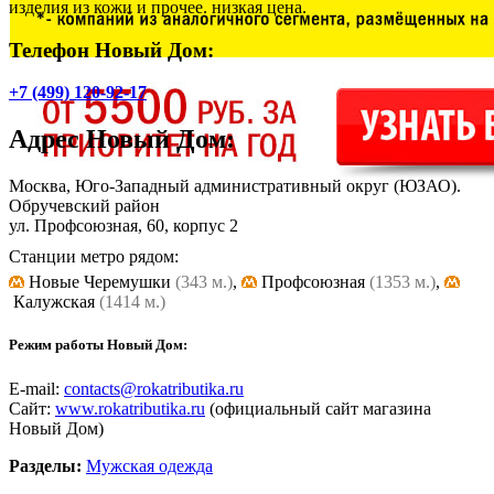
изделия из кожи и прочее. низкая цена.
Телефон Новый Дом:
+7 (499) 120-92-17
Адрес
Новый Дом
:
Москва, Юго-Западный административный округ (ЮЗАО).
Обручевский район
ул. Профсоюзная, 60, корпус 2
Станции метро рядом:
Новые Черемушки
(343 м.)
,
Профсоюзная
(1353 м.)
,
Калужская
(1414 м.)
Режим работы Новый Дом:
E-mail:
contacts@rokatributika.ru
Сайт:
www.rokatributika.ru
(официальный сайт магазина
Новый Дом)
Разделы:
Мужская одежда