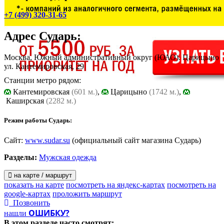
+7 (499) 320-31-65
Адрес
Сударь
:
Москва, Южный административный округ (ЮАО). Царицыно
ул. Кантемировская, 29
Станции метро рядом:
Кантемировская
(601 м.)
,
Царицыно
(1742 м.)
,
Каширская
(2282 м.)
Режим работы Сударь:
Сайт:
www.sudar.su
(официальный сайт магазина Сударь)
Разделы:
Мужская одежда
на карте / маршрут
показать на карте
посмотреть на яндекс-картах
посмотреть на
google-картах
проложить маршрут
Позвонить
ОШИБКУ?
нашли
В этом разделе
часто смотрят: