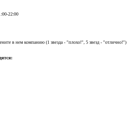
:00-22:00
ните в нем компанию (1 звезда - "плохо!", 5 звезд - "отлично!")
дятся: