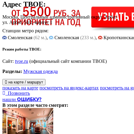
Адрес
ТВОЕ
:
Москва, Центральный административный округ, Арбат
ул. Арбат, 54/2, корпус 1
Станции метро рядом:
Cмоленская
(62 м.)
,
Смоленская
(233 м.)
,
Кропоткинска
Режим работы ТВОЕ:
Сайт:
tvoe.ru
(официальный сайт компании ТВОЕ)
Разделы:
Мужская одежда
на карте / маршрут
показать на карте
посмотреть на яндекс-картах
посмотреть на g
Позвонить
ОШИБКУ?
нашли
В этом разделе
часто смотрят: