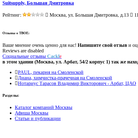
Suitsupply, Большая Дмитровка
Рейтинг:
Москва, ул. Большая Дмитровка, д.13
11
Отзывы о
ТВОЕ:
Ваше мнение очень ценно для нас!
Напишите свой отзыв
и оце
Reviews are disabled
Социальные отзывы
Cackl
e
в этом здании (Москва,
ул. Арбат, 54/2 корпус 1
) так же нахо
PAUL, пекарня на Смоленской
Диана, химчистка-прачечная на Смоленской
Нотариус Тарасов Владимир Викторович - Арбат, ЦАО
Разделы:
Каталог компаний Москвы
Афиша Москвы
Статьи и публикации