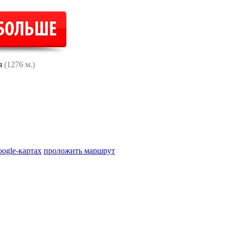
я
(1276 м.)
oogle-картах
проложить маршрут