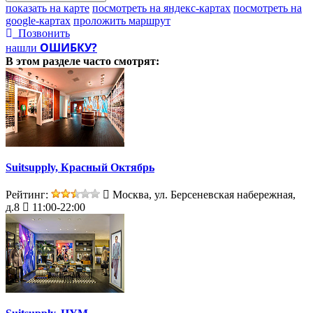
показать на карте
посмотреть на яндекс-картах
посмотреть на
google-картах
проложить маршрут
Позвонить
ОШИБКУ?
нашли
В этом разделе
часто смотрят:
Suitsupply, Красный Октябрь
Рейтинг:
Москва, ул. Берсеневская набережная,
д.8
11:00-22:00