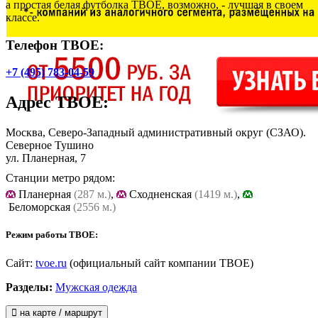
а простая белая футболка ТВОЕ, возможно, - лучшая в своем
классе.
Телефон ТВОЕ:
+7 (495) 783-04-59
Адрес
ТВОЕ
:
Москва, Северо-Западный административный округ (СЗАО).
Северное Тушино
ул. Планерная, 7
Станции метро рядом:
Планерная
(287 м.)
,
Cходненская
(1419 м.)
,
Беломорская
(2556 м.)
Режим работы ТВОЕ:
Сайт:
tvoe.ru
(официальный сайт компании ТВОЕ)
Разделы:
Мужская одежда
на карте / маршрут