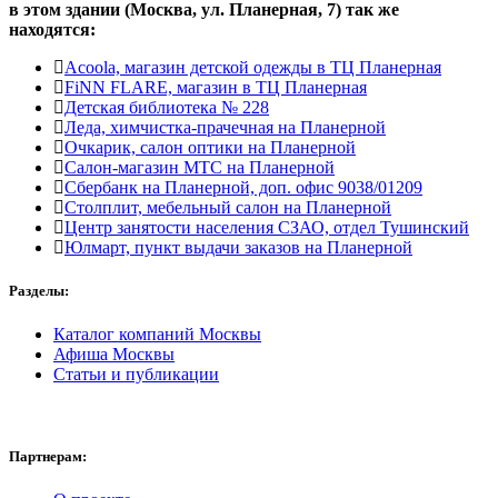
в этом здании (Москва,
ул. Планерная, 7
) так же
находятся:
Acoola, магазин детской одежды в ТЦ Планерная
FiNN FLARE, магазин в ТЦ Планерная
Детская библиотека № 228
Леда, химчистка-прачечная на Планерной
Очкарик, салон оптики на Планерной
Салон-магазин МТС на Планерной
Сбербанк на Планерной, доп. офис 9038/01209
Столплит, мебельный салон на Планерной
Центр занятости населения СЗАО, отдел Тушинский
Юлмарт, пункт выдачи заказов на Планерной
Разделы:
Каталог компаний Москвы
Афиша Москвы
Статьи и публикации
Партнерам: