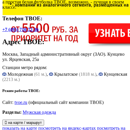
а простая белая футболка ТВОЕ, возможно, - лучшая в своем
классе.
Телефон ТВОЕ:
+7 (495) 710-72-36
Адрес
ТВОЕ
:
Москва, Западный административный округ (ЗАО). Кунцево
ул. Ярцевская, 25а
Станции метро рядом:
Молодежная
(61 м.)
,
Крылатское
(1818 м.)
,
Кунцевская
(2213 м.)
Режим работы ТВОЕ:
Сайт:
tvoe.ru
(официальный сайт компании ТВОЕ)
Разделы:
Мужская одежда
на карте / маршрут
показать на карте
посмотреть на яндекс-картах
посмотреть на