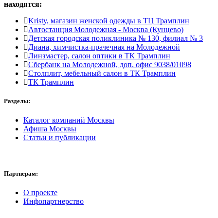
находятся:
Kristy, магазин женской одежды в ТЦ Трамплин
Автостанция Молодежная - Москва (Кунцево)
Детская городская поликлиника № 130, филиал № 3
Диана, химчистка-прачечная на Молодежной
Линзмастер, салон оптики в ТК Трамплин
Сбербанк на Молодежной, доп. офис 9038/01098
Столплит, мебельный салон в ТК Трамплин
ТК Трамплин
Разделы:
Каталог компаний Москвы
Афиша Москвы
Статьи и публикации
Партнерам:
О проекте
Инфопартнерство