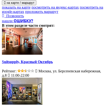
на карте / маршрут
показать на карте
посмотреть на яндекс-картах
посмотреть на
google-картах
проложить маршрут
Позвонить
ОШИБКУ?
нашли
В этом разделе
часто смотрят:
Suitsupply, Красный Октябрь
Рейтинг:
Москва, ул. Берсеневская набережная,
д.8
11:00-22:00