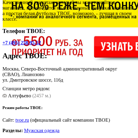
Качественный трикотаж, который вы можете найти в
магазинах, производится на собственных фабриках компании,
а простая белая футболка ТВОЕ, возможно, - лучшая в своем
классе.
Телефон ТВОЕ:
+7 (495) 258-95-52
Адрес
ТВОЕ
:
Москва, Северо-Восточный административный округ
(СВАО), Лианозово
ул. Дмитровское шоссе, 116д
Станции метро рядом:
Алтуфьево
(2457 м.)
Режим работы ТВОЕ:
Сайт:
tvoe.ru
(официальный сайт компании ТВОЕ)
Разделы:
Мужская одежда