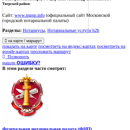
Тверской район:
Сайт:
www.mgnp.info
(официальный сайт Московской
городской нотариальной палаты)
Разделы:
Нотариусы
,
Нотариальные услуги b2b
на карте / маршрут
показать на карте
посмотреть на яндекс-картах
посмотреть на
google-картах
проложить маршрут
Позвонить
ОШИБКУ?
нашли
В этом разделе
часто смотрят:
Федеральная нотариальная палата (ФНП)