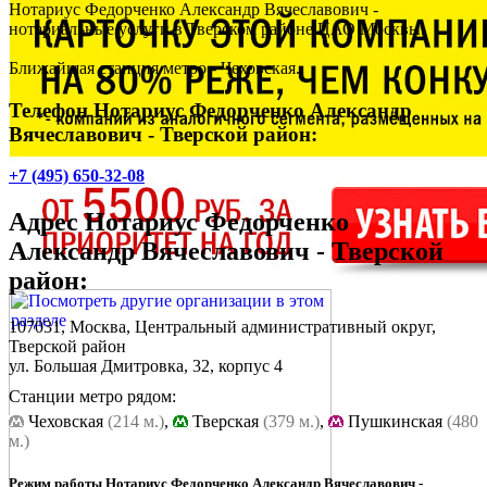
Нотариус Федорченко Александр Вячеславович -
нотариальные услуги в Тверском районе ЦАО Москвы.
Ближайшая станция метро - Чеховская.
Телефон Нотариус Федорченко Александр
Вячеславович - Тверской район:
+7 (495) 650-32-08
Адрес
Нотариус Федорченко
Александр Вячеславович - Тверской
район
:
107031, Москва, Центральный административный округ,
Тверской район
ул. Большая Дмитровка, 32, корпус 4
Станции метро рядом:
Чеховская
(214 м.)
,
Тверская
(379 м.)
,
Пушкинская
(480
м.)
Режим работы Нотариус Федорченко Александр Вячеславович -