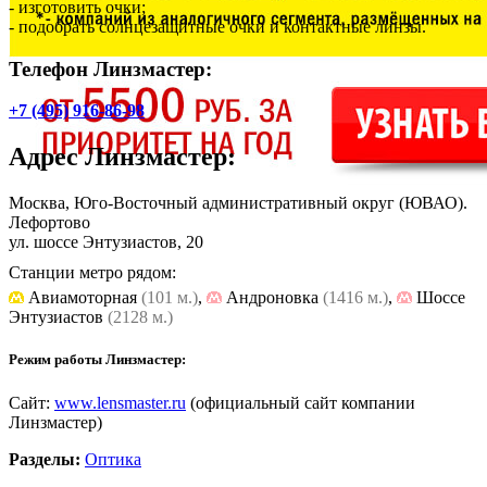
- изготовить очки;
- подобрать солнцезащитные очки и контактные линзы.
Телефон Линзмастер:
+7 (495) 916-86-98
Адрес
Линзмастер
:
Москва, Юго-Восточный административный округ (ЮВАО).
Лефортово
ул. шоссе Энтузиастов, 20
Станции метро рядом:
Авиамоторная
(101 м.)
,
Андроновка
(1416 м.)
,
Шоссе
Энтузиастов
(2128 м.)
Режим работы Линзмастер:
Сайт:
www.lensmaster.ru
(официальный сайт компании
Линзмастер)
Разделы:
Оптика