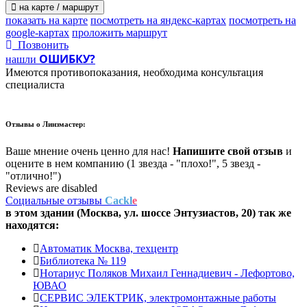
на карте / маршрут
показать на карте
посмотреть на яндекс-картах
посмотреть на
google-картах
проложить маршрут
Позвонить
ОШИБКУ?
нашли
Имеются противопоказания, необходима консультация
специалиста
Отзывы о
Линзмастер:
Ваше мнение очень ценно для нас!
Напишите свой отзыв
и
оцените в нем компанию (1 звезда - "плохо!", 5 звезд -
"отлично!")
Reviews are disabled
Социальные отзывы
Cackl
e
в этом здании (Москва,
ул. шоссе Энтузиастов, 20
) так же
находятся:
Автоматик Москва, техцентр
Библиотека № 119
Нотариус Поляков Михаил Геннадиевич - Лефортово,
ЮВАО
СЕРВИС ЭЛЕКТРИК, электромонтажные работы