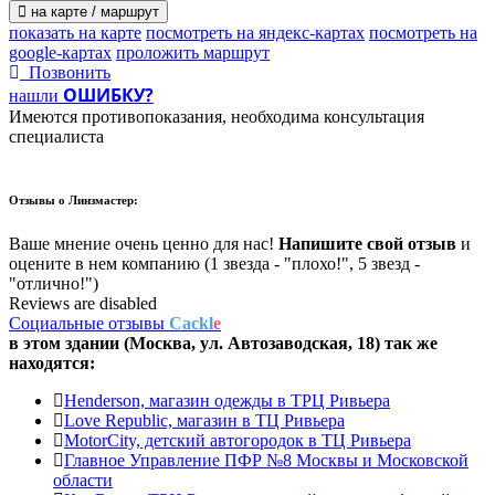
на карте / маршрут
показать на карте
посмотреть на яндекс-картах
посмотреть на
google-картах
проложить маршрут
Позвонить
ОШИБКУ?
нашли
Имеются противопоказания, необходима консультация
специалиста
Отзывы о
Линзмастер:
Ваше мнение очень ценно для нас!
Напишите свой отзыв
и
оцените в нем компанию (1 звезда - "плохо!", 5 звезд -
"отлично!")
Reviews are disabled
Социальные отзывы
Cackl
e
в этом здании (Москва,
ул. Автозаводская, 18
) так же
находятся:
Henderson, магазин одежды в ТРЦ Ривьера
Love Republic, магазин в ТЦ Ривьера
MotorCity, детский автогородок в ТЦ Ривьера
Главное Управление ПФР №8 Москвы и Московской
области