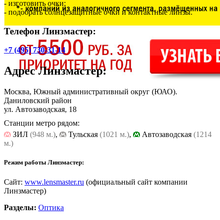
- изготовить очки;
- подобрать солнцезащитные очки и контактные линзы.
Телефон Линзмастер:
+7 (495) 730-31-14
Адрес
Линзмастер
:
Москва, Южный административный округ (ЮАО).
Даниловский район
ул. Автозаводская, 18
Станции метро рядом:
ЗИЛ
(948 м.)
,
Тульская
(1021 м.)
,
Автозаводская
(1214
м.)
Режим работы Линзмастер:
Сайт:
www.lensmaster.ru
(официальный сайт компании
Линзмастер)
Разделы:
Оптика