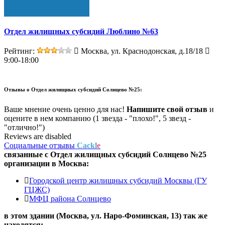
Отдел жилищных субсидий Люблино №63
Рейтинг:
Москва, ул. Краснодонская, д.18/18
9:00-18:00
Отзывы о
Отдел жилищных субсидий Солнцево №25:
Ваше мнение очень ценно для нас!
Напишите свой отзыв
и
оцените в нем компанию (1 звезда - "плохо!", 5 звезд -
"отлично!")
Reviews are disabled
Социальные отзывы
Cackl
e
связанные с
Отдел жилищных субсидий Солнцево №25
организации в
Москва:
Городской центр жилищных субсидий Москвы (ГУ
ГЦЖС)
МФЦ района Солнцево
в этом здании (Москва,
ул. Наро-Фоминская, 13
) так же
находятся: