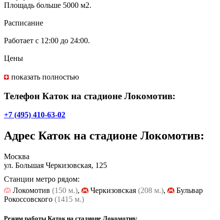
Площадь больше 5000 м2.
Расписание
Работает с 12:00 до 24:00.
Цены
С понедельника по пятницу – вход 150 руб.
показать полностью
В субботу и воскресенье – вход 200 руб.
Телефон Каток на стадионе Локомотив:
Акция! Катайся бесплатно!
+7 (495) 410-63-02
-20°C – вход бесплатный!
Адрес
Каток на стадионе Локомотив
:
-15°C – вход 50 руб.
Москва
Дополнительно
ул. Большая Черкизовская, 125
Станции метро рядом:
На территории катка: кафе, теплые раздевалки, прокат и
Локомотив
(150 м.)
,
Черкизовская
(208 м.)
,
Бульвар
заточка коньков.
Рокоссовского
(1415 м.)
Режим работы Каток на стадионе Локомотив: