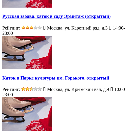
Русская забава, каток в саду Эрмитаж (открытый)
Рейтинг:
Москва, ул. Каретный ряд, д.3
14:00-
23:00
Каток в Парке культуры им. Горького, открытый
Рейтинг:
Москва, ул. Kрымский вал, д.9
10:00-
23:00