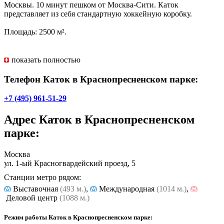
Москвы. 10 минут пешком от Москва-Сити. Каток
представляет из себя стандартную хоккейную коробку.
Площадь: 2500 м².
показать полностью
Расписание
Телефон Каток в Краснопресненском парке:
Понедельник – пятница с 12:00 до 22:00.
+7 (495) 961-51-29
Суббота, воскресенье и праздники с 11:00 до 22:00.
Адрес
Каток в Краснопресненском
Цены
парке
:
Понедельник – пятница:
Москва
ул. 1-ый Красногвардейский проезд, 5
входной билет – 100 руб.
Станции метро рядом:
Суббота, воскресенье и праздники:
Выставочная
(493 м.)
,
Международная
(1014 м.)
,
Деловой центр
(1088 м.)
входной билет – 150 руб.
Режим работы Каток в Краснопресненском парке:
Детям до 7 лет и пенсионерам – бесплатно (при предъявлении