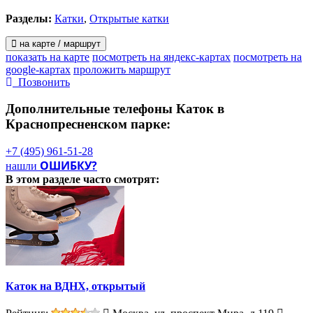
документа подтверждающего льготу).
Разделы:
Катки
,
Открытые катки
Прокат коньков – 100 руб. в час (залог паспорт, либо
на карте / маршрут
водительское удостоверение, либо 1000 руб.).
показать на карте
посмотреть на яндекс-картах
посмотреть на
google-картах
проложить маршрут
Заточка коньков – 200 руб.
Позвонить
Гардероб – 50 руб.
Дополнительные телефоны
Каток в
Дополнительно
Краснопресненском парке:
Теплые раздевалки, прокат тюбингов, аренда хоккейной
+7 (495) 961-51-28
площадки.
ОШИБКУ?
нашли
В этом разделе
часто смотрят:
Каток на ВДНХ, открытый