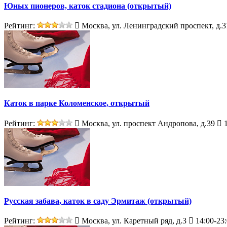
Юных пионеров, каток стадиона (открытый)
Рейтинг:
Москва, ул. Ленинградский проспект, д.3
Каток в парке Коломенское, открытый
Рейтинг:
Москва, ул. проспект Андропова, д.39
1
Русская забава, каток в саду Эрмитаж (открытый)
Рейтинг:
Москва, ул. Каретный ряд, д.3
14:00-23