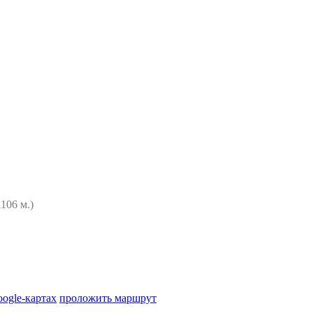
1106 м.)
 документа подтверждающего льготу).
кое удостоверение, либо 1000 руб.).
oogle-картах
проложить маршрут