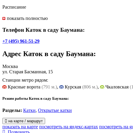
Расписание
Понедельник – пятница с 12:00 до 22:00.
показать полностью
Суббота, воскресенье и праздники с 11:00 до 22:00.
Телефон Каток в саду Баумана:
Цены
+7 (495) 961-51-29
Понедельник – пятница:
Адрес
Каток в саду Баумана
:
входной билет – 100 руб.
Москва
Суббота, воскресенье и праздники:
ул. Старая Басманная, 15
Станции метро рядом:
входной билет – 150 руб.
Красные ворота
(791 м.)
,
Курская
(806 м.)
,
Чкаловская
(
Детям до 7 лет и пенсионерам – бесплатно (при предъявлении
Режим работы Каток в саду Баумана:
Прокат коньков – 100 руб. в час (залог паспорт, либо водительс
Разделы:
Катки
,
Открытые катки
Заточка коньков – 200 руб.
на карте / маршрут
Гардероб – 50 руб.
показать на карте
посмотреть на яндекс-картах
посмотреть на g
Позвонить