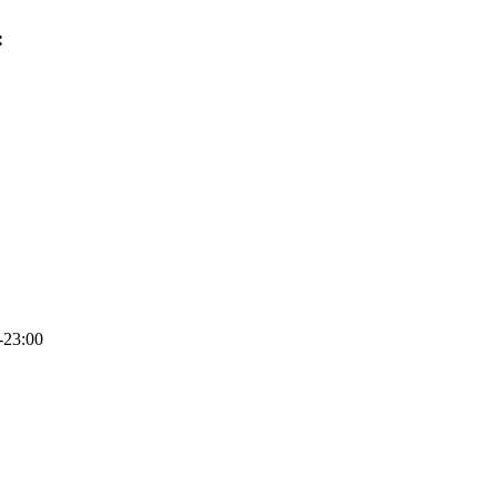
:
различных мероприятий, аренда снегоката, катание на снегокате
-23:00