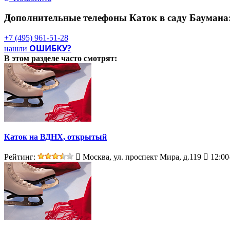
Дополнительно
Дополнительные телефоны
Каток в саду Баумана
Теплые раздевалки, возможность аренды катка для организации 
+7 (495) 961-51-28
ОШИБКУ?
нашли
В этом разделе
часто смотрят:
Каток на ВДНХ, открытый
Рейтинг:
Москва, ул. проспект Мира, д.119
12:00