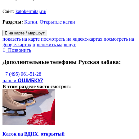
Суббота, воскресенье и праздники:
входной билет – 250 руб.
Сайт:
katokermitaj.ru/
Детям до 7 лет и пенсионерам – бесплатно (при предъявлении
Разделы:
Катки
,
Открытые катки
документа подтверждающего льготу).
на карте / маршрут
Прокат коньков – 100/200 руб. в час в зависимости от модели
показать на карте
посмотреть на яндекс-картах
посмотреть на
(залог паспорт, либо водительское удостоверение, либо 1000
google-картах
проложить маршрут
руб.)
Позвонить
Заточка коньков – 200 руб.
Дополнительные телефоны
Русская забава:
Гардероб – 50 руб.
+7 (495) 961-51-28
ОШИБКУ?
нашли
Дополнительно
В этом разделе
часто смотрят:
Есть кафе с горячими закусками и напитками.
Каток на ВДНХ, открытый