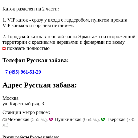
Каток разделен на 2 части:
1. VIP каток - сразу у входа с гардеробом, пунктом проката
VIP коньков и горячим питанием.
2. Городской каток в теневой части Эрмитажа на огороженной
территории с красивыми деревьями и фонарями по всему
периметру, общей площадью 5000 м2 (рассчитан на
показать полностью
одновременное принятие около 2000 человек).
Телефон Русская забава:
Расписание
+7 (495) 961-51-29
Понедельник с 14:00 до 23:00
Адрес
Русская забава
:
Вторник – пятница с 12:00 до 23:00
Суббота – воскресенье с 10:00 до 23:00
Москва
ул. Каретный ряд, 3
Цены
Станции метро рядом:
Чеховская
(555 м.)
,
Пушкинская
(654 м.)
,
Тверская
(735
Понедельник – пятница:
м.)
входной билет – 150 руб.
Режим работы Русская забава: