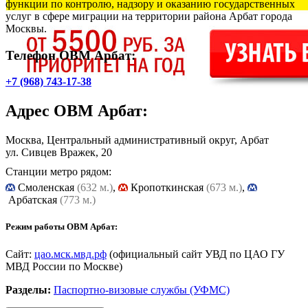
функции по контролю, надзору и оказанию государственных
услуг в сфере миграции на территории района Арбат города
Москвы.
Телефон ОВМ Арбат:
+7 (968) 743-17-38
Адрес
ОВМ Арбат
:
Москва, Центральный административный округ, Арбат
ул. Сивцев Вражек, 20
Станции метро рядом:
Cмоленская
(632 м.)
,
Кропоткинская
(673 м.)
,
Арбатская
(773 м.)
Режим работы ОВМ Арбат:
Сайт:
цао.мск.мвд.рф
(официальный сайт УВД по ЦАО ГУ
МВД России по Москве)
Разделы:
Паспортно-визовые службы (УФМС)