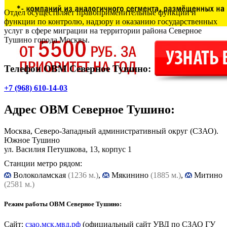
Отдел осуществляет правоприменительные функции и
функции по контролю, надзору и оказанию государственных
услуг в сфере миграции на территории района Северное
Тушино города Москвы.
Телефон ОВМ Северное Тушино:
+7 (968) 610-14-03
Адрес
ОВМ Северное Тушино
:
Москва, Северо-Западный административный округ (СЗАО).
Южное Тушино
ул. Василия Петушкова, 13, корпус 1
Станции метро рядом:
Волоколамская
(1236 м.)
,
Мякинино
(1885 м.)
,
Митино
(2581 м.)
Режим работы ОВМ Северное Тушино:
Сайт:
сзао.мск.мвд.рф
(официальный сайт УВД по СЗАО ГУ