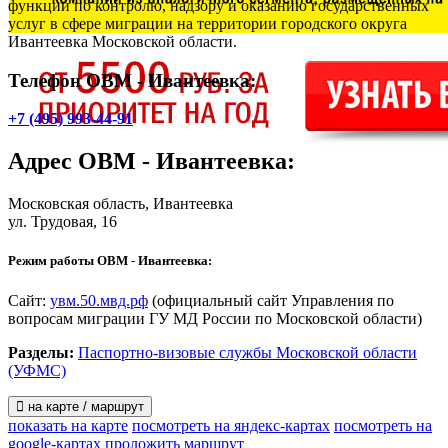
функции по контролю, надзору и оказанию государственных
услуг в сфере миграции на территории городского округа
Ивантеевка Московской области.
Телефон ОВМ - Ивантеевка:
+7 (495) 993-44-91
Адрес
ОВМ - Ивантеевка
:
Московская область, Ивантеевка
ул. Трудовая, 16
Режим работы ОВМ - Ивантеевка:
Сайт:
увм.50.мвд.рф
(официальный сайт Управления по
вопросам миграции ГУ МД России по Московской области)
Разделы:
Паспортно-визовые службы Московской области
(УФМС)
на карте / маршрут
показать на карте
посмотреть на яндекс-картах
посмотреть на
google-картах
проложить маршрут