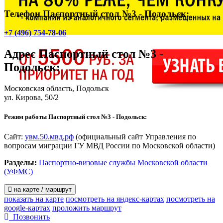
Телефон Паспортный стол №3 - Подольск:
+7 (496) 754-78-06
Адрес
Паспортный стол №3 -
Подольск
:
Московская область, Подольск
ул. Кирова, 50/2
Режим работы Паспортный стол №3 - Подольск:
Сайт:
увм.50.мвд.рф
(официальный сайт Управления по
вопросам миграции ГУ МВД России по Московской области)
Разделы:
Паспортно-визовые службы Московской области
(УФМС)
на карте / маршрут
показать на карте
посмотреть на яндекс-картах
посмотреть на
google-картах
проложить маршрут
Позвонить