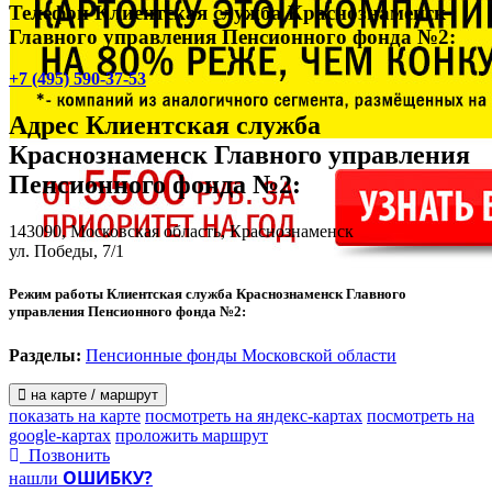
Телефон Клиентская служба Краснознаменск
Главного управления Пенсионного фонда №2:
+7 (495) 590-37-53
Адрес
Клиентская служба
Краснознаменск Главного управления
Пенсионного фонда №2
:
143090, Московская область, Краснознаменск
ул. Победы, 7/1
Режим работы Клиентская служба Краснознаменск Главного
управления Пенсионного фонда №2:
Разделы:
Пенсионные фонды Московской области
на карте / маршрут
показать на карте
посмотреть на яндекс-картах
посмотреть на
google-картах
проложить маршрут
Позвонить
ОШИБКУ?
нашли