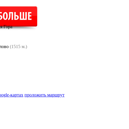
я Гора
лово
(1515 м.)
oogle-картах
проложить маршрут