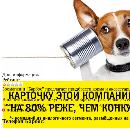
Доп. информация:
Рейтинг:
Зоомагазин "Барбос"
предлагает приобрести корма и аксессуары
В нашем зоомагазине покупатели приобретают различные аксес
намордники, одежду, спальные места, когтеточки, игрушки для 
показать полностью
Телефон Барбос: