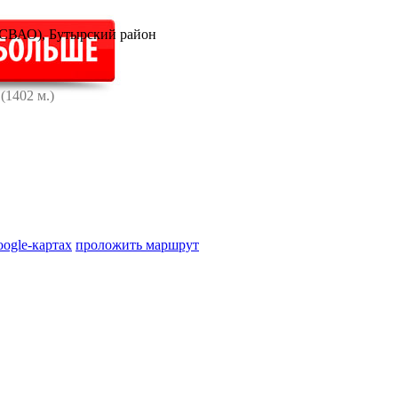
(СВАО), Бутырский район
я
(1402 м.)
oogle-картах
проложить маршрут