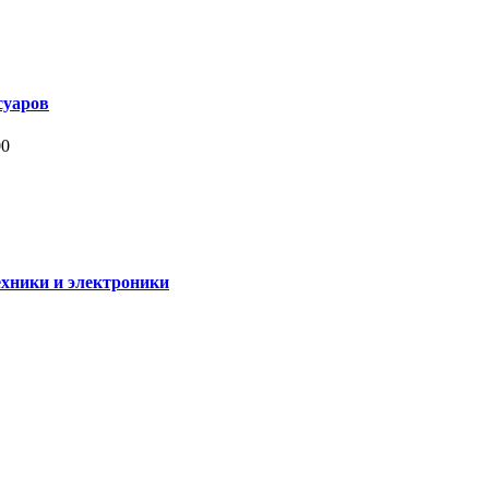
суаров
00
ехники и электроники