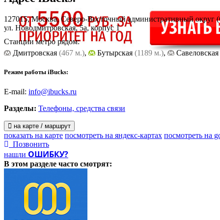
127015, Москва, Северо-Восточный административный округ 
ул. Новодмитровская, 5а, корпус 1
Станции метро рядом:
Дмитровская
(467 м.)
,
Бутырская
(1189 м.)
,
Cавеловска
Режим работы iBucks:
E-mail:
info@ibucks.ru
Разделы:
Телефоны, средства связи
на карте / маршрут
показать на карте
посмотреть на яндекс-картах
посмотреть на g
Позвонить
ОШИБКУ?
нашли
В этом разделе
часто смотрят: