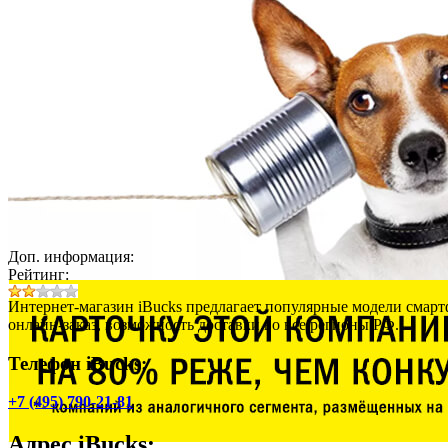
Доп. информация:
Рейтинг:
Интернет-магазин iBucks предлагает популярные модели смар
онлайн-заказ, возможность доставки во все регионы РФ.
Телефон iBucks:
+7 (495) 790-21-81
Адрес
iBucks
: