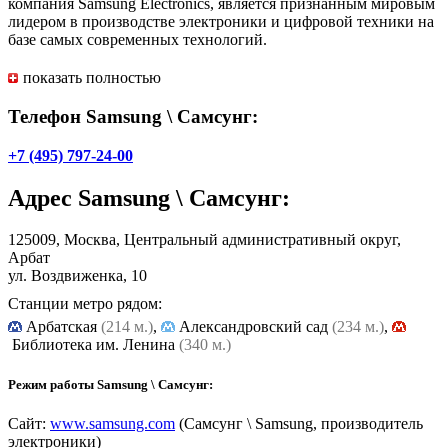
компания Samsung Electronics, является признанным мировым
лидером в производстве электроники и цифровой техники на
базе самых современных технологий.
Инновационный подход в производстве надежных продуктов
показать полностью
и услуг, талант сотрудников, программы социальной
ответственности перед обществом, постоянное общение с
Телефон Samsung \ Самсунг:
партнерами и потребителями товаров помогают компании
Samsung развивать мир в совершенно новых направлениях.
+7 (495) 797-24-00
Основная задача Samsung
— разрабатывать инновационные
Адрес
Samsung \ Самсунг
:
технологии и эффективные процессы, чтобы с их помощью
создавать новые рынки, обогащать жизни людей и сохранять
лидерство в цифровой сфере.
125009, Москва, Центральный административный округ,
Арбат
ул. Воздвиженка, 10
Станции метро рядом:
Арбатская
(214 м.)
,
Александровский сад
(234 м.)
,
Библиотека им. Ленина
(340 м.)
Режим работы Samsung \ Самсунг:
Сайт:
www.samsung.com
(Самсунг \ Samsung, производитель
электроники)