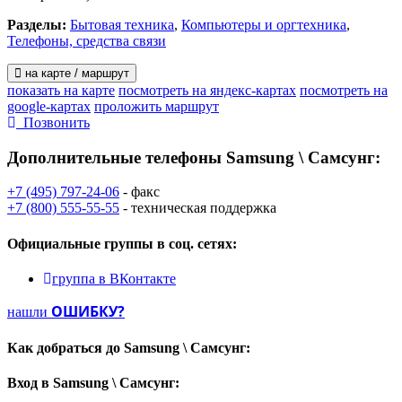
Разделы:
Бытовая техника
,
Компьютеры и оргтехника
,
Телефоны, средства связи
на карте / маршрут
показать на карте
посмотреть на яндекс-картах
посмотреть на
google-картах
проложить маршрут
Позвонить
Дополнительные телефоны
Samsung \ Самсунг:
+7 (495) 797-24-06
- факс
+7 (800) 555-55-55
- техническая поддержка
Официальные группы
в соц. сетях:
группа в ВКонтакте
ОШИБКУ?
нашли
Как добраться до
Samsung \ Самсунг:
Вход в
Samsung \ Самсунг: