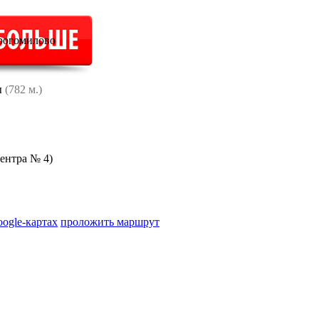
орогомилово
ы
(782 м.)
ентра № 4)
oogle-картах
проложить маршрут