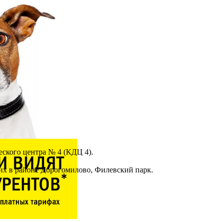
ского центра № 4 (КДЦ 4).
их в районе Дорогомилово, Филевский парк.