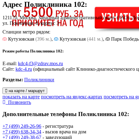
Адрес
Поликлиника 102
:
121170, Москва, Западный административный округ (ЗАО). Д
ул. Поклонная, 8, корпус 3
Станции метро рядом:
Кутузовская
(396 м.)
,
Кутузовская
(441 м.)
,
Парк Побед
Режим работы Поликлиника 102:
E-mail:
kdc4-f3@zdrav.mos.ru
Сайт:
kdc-4.ru
(официальный сайт Клинико-диагностического ц
Разделы:
Поликлиники
на карте / маршрут
показать на карте
посмотреть на яндекс-картах
посмотреть на g
Позвонить
Дополнительные телефоны
Поликлиника 102:
+7 (499) 249-26-96
- регистратура
+7 (499) 638-34-34
- вызов врача на дом
+7 (499) 249-38-67
- заведующий