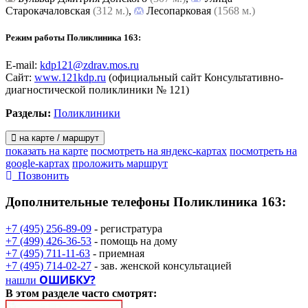
Старокачаловская
(312 м.)
,
Лесопарковая
(1568 м.)
Режим работы Поликлиника 163:
E-mail:
kdp121@zdrav.mos.ru
Сайт:
www.121kdp.ru
(официальный сайт Консультативно-
диагностической поликлиники № 121)
Разделы:
Поликлиники
на карте / маршрут
показать на карте
посмотреть на яндекс-картах
посмотреть на
google-картах
проложить маршрут
Позвонить
Дополнительные телефоны
Поликлиника 163:
+7 (495) 256-89-09
- регистратура
+7 (499) 426-36-53
- помощь на дому
+7 (495) 711-11-63
- приемная
+7 (495) 714-02-27
- зав. женской консультацией
ОШИБКУ?
нашли
В этом разделе
часто смотрят: