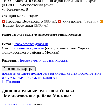
119331, Москва, Юго-Западный административный округ
(ЮЗАО). Ломоносовский район
ул. Кравченко, 8
Станции метро рядом:
Проспект Вернадского
(886 м.)
,
Университет
(1922 м.)
,
Новые Черемушки
(2309 м.)
Режим работы Управа Ломоносовского района Москвы:
E-mail:
uzao-lomonos@mos.ru
Сайт:
lomonosovsky.mos.ru
(официальный сайт Управа
Ломоносовского района г. Москвы)
Разделы:
Префектуры и управы Москвы
на карте / маршрут
показать на карте
посмотреть на яндекс-картах
посмотреть на
google-картах
проложить маршрут
Позвонить
Дополнительные телефоны
Управа
Ломоносовского района Москвы:
+7 (499) 138-42-09
- факс