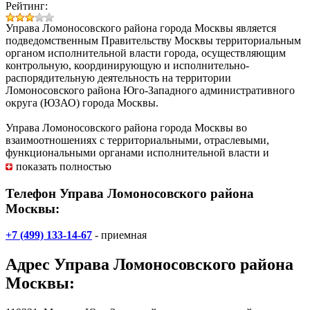
Рейтинг:
Управа Ломоносовского района города Москвы
является
подведомственным Правительству Москвы территориальным
органом исполнительной власти города, осуществляющим
контрольную, координирующую и исполнительно-
распорядительную деятельность на территории
Ломоносовского района Юго-Западного административного
округа (ЮЗАО) города Москвы.
Управа Ломоносовского района города Москвы во
взаимоотношениях с территориальными, отраслевыми,
функциональными органами исполнительной власти и
органами местного самоуправления представляет интересы
показать полностью
Правительства Москвы в пределах своей компетенции, а
также является органом, уполномоченным на проведение
Телефон Управа Ломоносовского района
государственного контроля (надзора) за юридическими
Москвы:
лицами и индивидуальными предпринимателями на
подведомственной территории.
+7 (499) 133-14-67
- приемная
Контроль за деятельностью управы осуществляет префектура
Адрес
Управа Ломоносовского района
Юго-Западного административного округа и Департамент
территориальных органов исполнительной власти города
Москвы
:
Москвы.