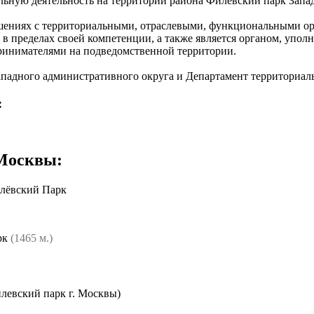
ную деятельность на территории района Филевский парк Запад
шениях с территориальными, отраслевыми, функциональными ор
в пределах своей компетенции, а также является органом, упол
ринимателями на подведомственной территории.
Западного административного округа и Департамент территориа
:
 Москвы
:
илёвский Парк
рк
(1465 м.)
левский парк г. Москвы)