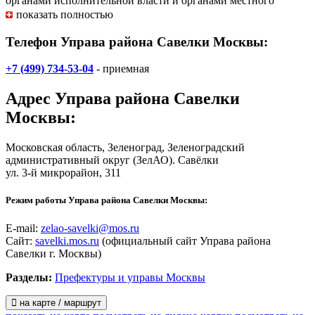
органами исполнительной власти и органами местного
самоуправления представляет интересы Правительства
показать полностью
Москвы в пределах своей компетенции, а также является
органом, уполномоченным на проведение государственного
Телефон Управа района Савелки Москвы:
контроля (надзора) за юридическими лицами и
индивидуальными предпринимателями на подведомственной
+7 (499) 734-53-04
- приемная
территории.
Адрес
Управа района Савелки
Контроль за деятельностью управы осуществляет префектура
Зеленоградского административного округа и Департамент
Москвы
:
территориальных органов исполнительной власти города
Москвы.
Московская область, Зеленоград, Зеленоградский
административный округ (ЗелАО). Савёлки
ул. 3-й микрорайон, 311
Режим работы Управа района Савелки Москвы:
E-mail:
zelao-savelki@mos.ru
Сайт:
savelki.mos.ru
(официальный сайт Управа района
Савелки г. Москвы)
Разделы:
Префектуры и управы Москвы
на карте / маршрут