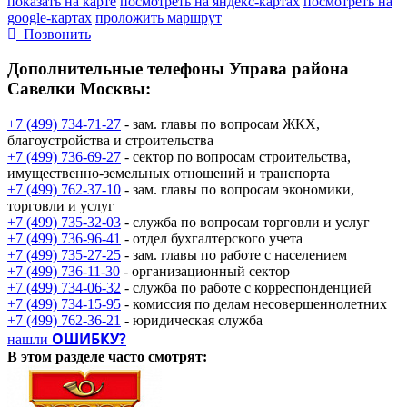
показать на карте
посмотреть на яндекс-картах
посмотреть на
google-картах
проложить маршрут
Позвонить
Дополнительные телефоны
Управа района
Савелки Москвы:
+7 (499) 734-71-27
- зам. главы по вопросам ЖКХ,
благоустройства и строительства
+7 (499) 736-69-27
- сектор по вопросам строительства,
имущественно-земельных отношений и транспорта
+7 (499) 762-37-10
- зам. главы по вопросам экономики,
торговли и услуг
+7 (499) 735-32-03
- служба по вопросам торговли и услуг
+7 (499) 736-96-41
- отдел бухгалтерского учета
+7 (499) 735-27-25
- зам. главы по работе с населением
+7 (499) 736-11-30
- организационный сектор
+7 (499) 734-06-32
- служба по работе с корреспонденцией
+7 (499) 734-15-95
- комиссия по делам несовершеннолетних
+7 (499) 762-36-21
- юридическая служба
ОШИБКУ?
нашли
В этом разделе
часто смотрят: