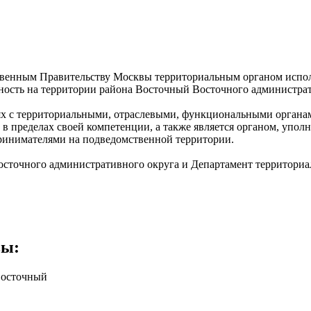
твенным Правительству Москвы территориальным органом испол
ость на территории района Восточный Восточного администрат
х с территориальными, отраслевыми, функциональными органам
в пределах своей компетенции, а также является органом, упол
ринимателями на подведомственной территории.
Восточного административного округа и Департамент территори
вы
:
Восточный