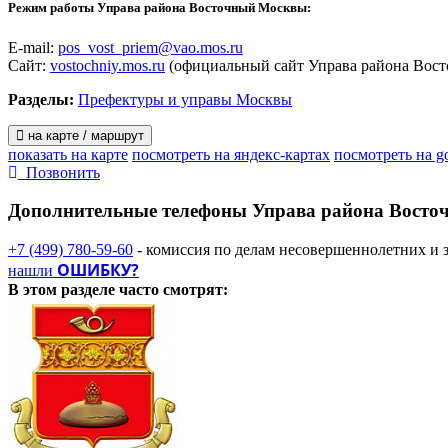
Режим работы Управа района Восточный Москвы:
E-mail:
pos_vost_priem@vao.mos.ru
Сайт:
vostochniy.mos.ru
(официальный сайт Управа района Вост
Разделы:
Префектуры и управы Москвы
на карте / маршрут
показать на карте
посмотреть на яндекс-картах
посмотреть на g
Позвонить
Дополнительные телефоны
Управа района Восто
+7 (499) 780-59-60
- комиссия по делам несовершеннолетних и 
ОШИБКУ?
нашли
В этом разделе
часто смотрят: