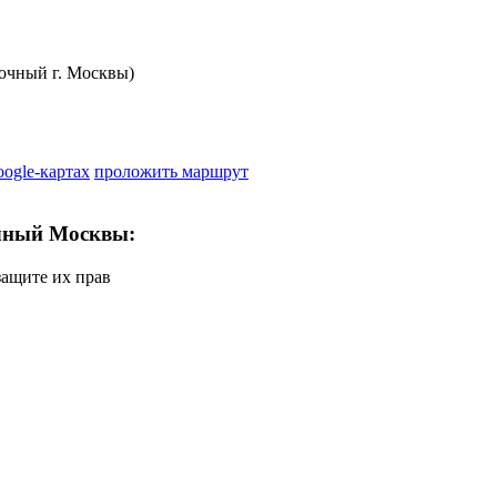
очный г. Москвы)
oogle-картах
проложить маршрут
чный Москвы:
защите их прав