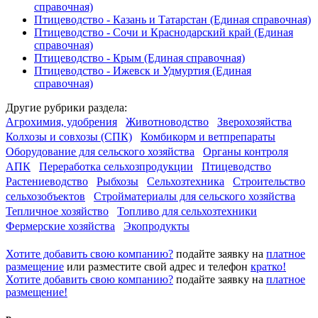
справочная)
Птицеводство - Казань и Татарстан
(Единая справочная)
Птицеводство - Сочи и Краснодарский край
(Единая
справочная)
Птицеводство - Крым
(Единая справочная)
Птицеводство - Ижевск и Удмуртия
(Единая
справочная)
Другие
рубрики раздела:
Агрохимия, удобрения
Животноводство
Зверохозяйства
Колхозы и совхозы (СПК)
Комбикорм и ветпрепараты
Оборудование для сельского хозяйства
Органы контроля
АПК
Переработка сельхозпродукции
Птицеводство
Растениеводство
Рыбхозы
Сельхозтехника
Строительство
сельхозобъектов
Стройматериалы для сельского хозяйства
Тепличное хозяйство
Топливо для сельхозтехники
Фермерские хозяйства
Экопродукты
Хотите добавить свою компанию?
подайте заявку на
платное
размещение
или разместите свой адрес и телефон
кратко!
Хотите добавить свою компанию?
подайте заявку на
платное
размещение!