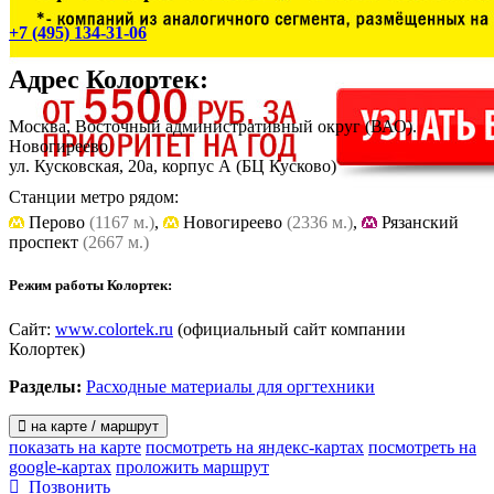
+7 (495) 134-31-06
Адрес
Колортек
:
Москва, Восточный административный округ (ВАО).
Новогиреево
ул. Кусковская, 20а, корпус А
(БЦ Кусково)
Станции метро рядом:
Перово
(1167 м.)
,
Новогиреево
(2336 м.)
,
Рязанский
проспект
(2667 м.)
Режим работы Колортек:
Сайт:
www.colortek.ru
(официальный сайт компании
Колортек)
Разделы:
Расходные материалы для оргтехники
на карте / маршрут
показать на карте
посмотреть на яндекс-картах
посмотреть на
google-картах
проложить маршрут
Позвонить