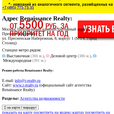
+7 (495) 775-73-35
Адрес
Renaissance Realty
:
Москва, Центральный административный округ,
Пресненский район
ул. Пресненская Набережная, 8, корпус 1
(МФК Город
Столиц)
Станции метро рядом:
Выставочная
(366 м.)
,
Деловой центр
(386 м.)
,
Международная
(391 м.)
Режим работы Renaissance Realty:
E-mail:
info@r-realty.ru
Сайт:
www.r-realty.ru
(официальный сайт агентства
Renaissance Realty)
Разделы:
Агентства недвижимости
на карте / маршрут
показать на карте
посмотреть на яндекс-картах
посмотреть на