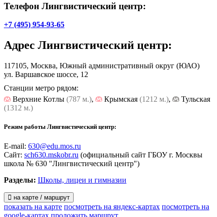
Телефон Лингвистический центр:
проспект, 18а.
+7 (495) 954-93-65
Адрес
Лингвистический центр
:
117105, Москва, Южный административный округ (ЮАО)
ул. Варшавское шоссе, 12
Станции метро рядом:
Верхние Котлы
(787 м.)
,
Крымская
(1212 м.)
,
Тульская
(1312 м.)
Режим работы Лингвистический центр:
E-mail:
630@edu.mos.ru
Сайт:
sch630.mskobr.ru
(официальный сайт ГБОУ г. Москвы
школа № 630 "Лингвистический центр")
Разделы:
Школы, лицеи и гимназии
на карте / маршрут
показать на карте
посмотреть на яндекс-картах
посмотреть на
google-картах
проложить маршрут