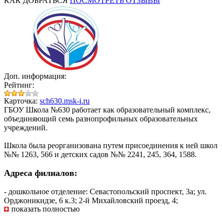
КАК ДОБРАТЬСЯ
ПОСМОТРЕТЬ ОТЗЫВЫ
Доп. информация:
Рейтинг:
Карточка:
sch630.msk-i.ru
ГБОУ Школа №630 работает как образовательный комплекс,
объединяющий семь разнопрофильных образовательных
учреждений.
Школа была реорганизована путем присоединения к ней школ
№№ 1263, 566 и детских садов №№ 2241, 245, 364, 1588.
Адреса филиалов:
- дошкольное отделение: Севастопольский проспект, 3а; ул.
Орджоникидзе, 6 к.3; 2-й Михайловский проезд, 4;
показать полностью
Загородное шоссе, 6 к.6;
- школьное отделение: Варшавское шоссе, 12; Ленинский