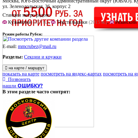
Москва, Юго-Восточный административный округ (ЮВАО). К
ул. Зеленодольская, 36, корпус 2
Станции метро рядом:
Кузьминки
(437 м.)
,
Текстильшики
(2015 м.)
,
Рязанский
Режим работы Рубеж:
E-mail:
mmcrubez@mail.ru
Разделы:
Секции и кружки
на карте / маршрут
показать на карте
посмотреть на яндекс-картах
посмотреть на g
Позвонить
ОШИБКУ?
нашли
В этом разделе
часто смотрят: