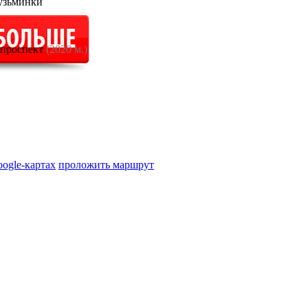
узьминки
 проспект
(2020 м.)
oogle-картах
проложить маршрут