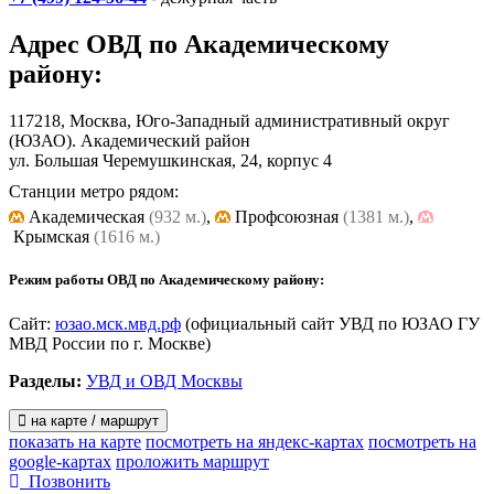
общественной безопасности;
– Защита частной, государственной, муниципальной и иных
Адрес
ОВД по Академическому
форм собственности;
– Оказание помощи физическим и юридическим липам в
району
:
защите их прав и законных интересов;
– Обеспечение исполнения административных взысканий,
117218, Москва, Юго-Западный административный округ
отнесённых к компетенции органов внутренних дел.
(ЮЗАО). Академический район
ул. Большая Черемушкинская, 24, корпус 4
Станции метро рядом:
Академическая
(932 м.)
,
Профсоюзная
(1381 м.)
,
Крымская
(1616 м.)
Режим работы ОВД по Академическому району:
Сайт:
юзао.мск.мвд.рф
(официальный сайт УВД по ЮЗАО ГУ
МВД России по г. Москве)
Разделы:
УВД и ОВД Москвы
на карте / маршрут
показать на карте
посмотреть на яндекс-картах
посмотреть на
google-картах
проложить маршрут
Позвонить