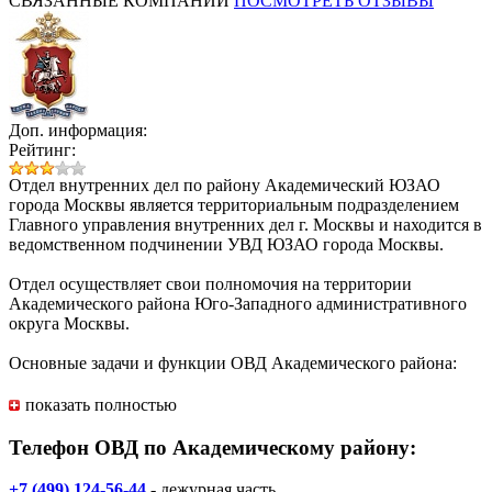
СВЯЗАННЫЕ КОМПАНИИ
ПОСМОТРЕТЬ ОТЗЫВЫ
Доп. информация:
Рейтинг:
Отдел внутренних дел по району Академический ЮЗАО
города Москвы является территориальным подразделением
Главного управления внутренних дел г. Москвы и находится в
ведомственном подчинении УВД ЮЗАО города Москвы.
Отдел осуществляет свои полномочия на территории
Академического района Юго-Западного административного
округа Москвы.
Основные задачи и функции ОВД Академического района:
– Обеспечение безопасности личности;
показать полностью
– Предупреждение и пресечение преступлений и
административных правонарушений;
Телефон ОВД по Академическому району:
– Профилактика, выявление и раскрытие преступлений;
– Охрана общественного порядка и обеспечение
+7 (499) 124-56-44
- дежурная часть