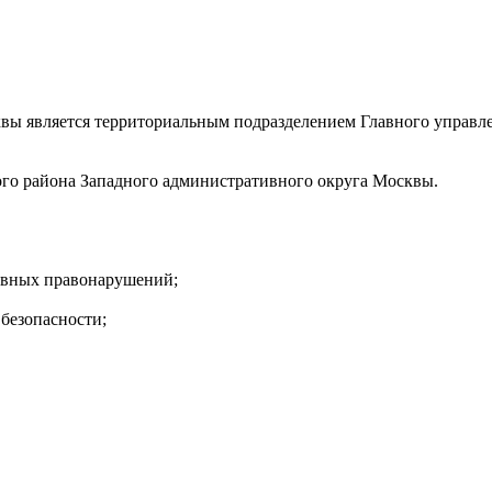
ы является территориальным подразделением Главного управлен
го района Западного административного округа Москвы.
ивных правонарушений;
безопасности;
рм собственности;
 их прав и законных интересов;
сённых к компетенции органов внутренних дел.