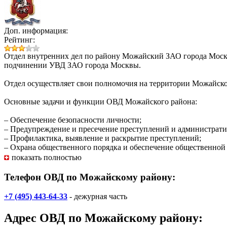
Доп. информация:
Рейтинг:
Отдел внутренних дел по району Можайский ЗАО города Москв
подчинении УВД ЗАО города Москвы.
Отдел осуществляет свои полномочия на территории Можайско
Основные задачи и функции ОВД Можайского района:
– Обеспечение безопасности личности;
– Предупреждение и пресечение преступлений и администрат
– Профилактика, выявление и раскрытие преступлений;
– Охрана общественного порядка и обеспечение общественной 
– Защита частной, государственной, муниципальной и иных фо
показать полностью
– Оказание помощи физическим и юридическим липам в защите
– Обеспечение исполнения административных взысканий, отне
Телефон ОВД по Можайскому району:
+7 (495) 443-64-33
- дежурная часть
Адрес
ОВД по Можайскому району
: