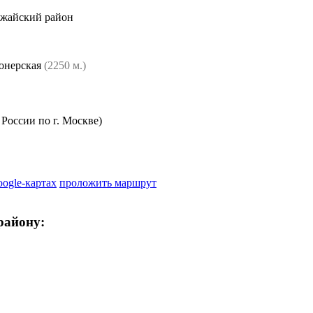
ожайский район
нерская
(2250 м.)
оссии по г. Москве)
oogle-картах
проложить маршрут
району: