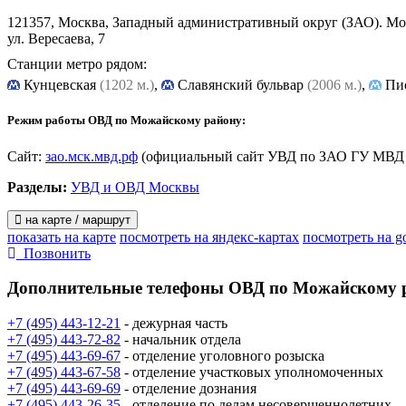
121357, Москва, Западный административный округ (ЗАО). М
ул. Вересаева, 7
Станции метро рядом:
Кунцевская
(1202 м.)
,
Славянский бульвар
(2006 м.)
,
Пио
Режим работы ОВД по Можайскому району:
Сайт:
зао.мск.мвд.рф
(официальный сайт УВД по ЗАО ГУ МВД Р
Разделы:
УВД и ОВД Москвы
на карте / маршрут
показать на карте
посмотреть на яндекс-картах
посмотреть на g
Позвонить
Дополнительные телефоны
ОВД по Можайскому 
+7 (495) 443-12-21
- дежурная часть
+7 (495) 443-72-82
- начальник отдела
+7 (495) 443-69-67
- отделение уголовного розыска
+7 (495) 443-67-58
- отделение участковых уполномоченных
+7 (495) 443-69-69
- отделение дознания
+7 (495) 443-26-35
- отделение по делам несовершеннолетних