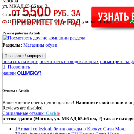
Москва
ул. МКАД 65-66 км, 2
Станции метро рядом:
Охотный ряд
(166 м.)
,
Площадь Cуворова (стр.)
(307 м.)
,
Режим работы Artioli:
Разделы:
Магазины обуви
на карте / маршрут
показать на карте
посмотреть на яндекс-картах
посмотреть на g
Позвонить
ОШИБКУ?
нашли
Отзывы о
Artioli:
Ваше мнение очень ценно для нас!
Напишите свой отзыв
и оце
Reviews are disabled
Социальные отзывы
Cackl
e
в этом здании (Москва,
ул. МКАД 65-66 км, 2
) так же находя
Armani collezioni, бутик одежды в Крокус Сити Молл