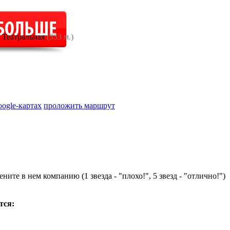
Театральная
(333 м.)
oogle-картах
проложить маршрут
ните в нем компанию (1 звезда - "плохо!", 5 звезд - "отлично!")
тся: