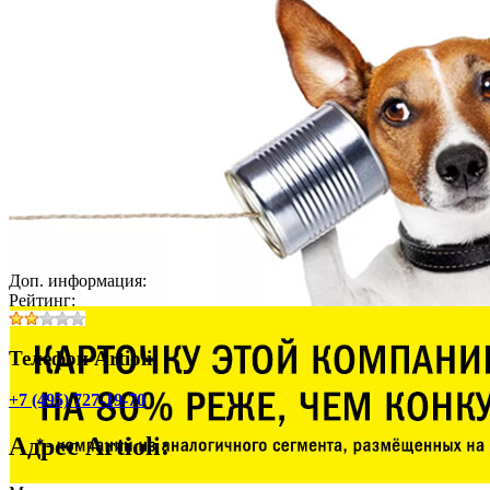
Доп. информация:
Рейтинг:
Телефон Artioli:
+7 (495) 727-19-70
Адрес
Artioli
: