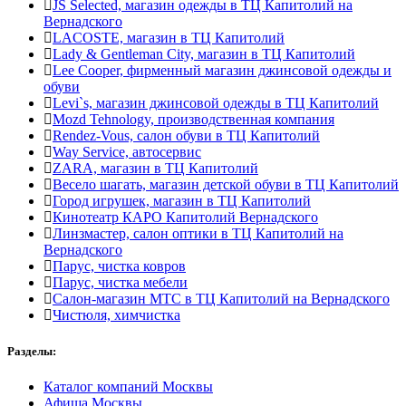
JS Selected, магазин одежды в ТЦ Капитолий на
Вернадского
LACOSTE, магазин в ТЦ Капитолий
Lady & Gentleman Сity, магазин в ТЦ Капитолий
Lee Cooper, фирменный магазин джинсовой одежды и
обуви
Levi`s, магазин джинсовой одежды в ТЦ Капитолий
Mozd Tehnology, производственная компания
Rendez-Vous, салон обуви в ТЦ Капитолий
Way Service, автосервис
ZARA, магазин в ТЦ Капитолий
Весело шагать, магазин детской обуви в ТЦ Капитолий
Город игрушек, магазин в ТЦ Капитолий
Кинотеатр КАРО Капитолий Вернадского
Линзмастер, салон оптики в ТЦ Капитолий на
Вернадского
Парус, чистка ковров
Парус, чистка мебели
Салон-магазин МТС в ТЦ Капитолий на Вернадского
Чистюля, химчистка
Разделы:
Каталог компаний Москвы
Афиша Москвы