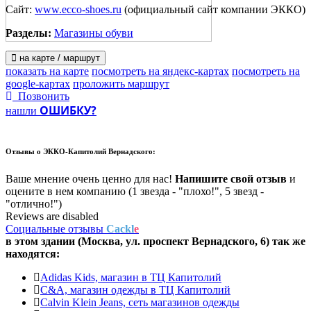
Сайт:
www.ecco-shoes.ru
(официальный сайт компании ЭККО)
Разделы:
Магазины обуви
на карте / маршрут
показать на карте
посмотреть на яндекс-картах
посмотреть на
google-картах
проложить маршрут
Позвонить
ОШИБКУ?
нашли
Отзывы о
ЭККО-Капитолий Вернадского:
Ваше мнение очень ценно для нас!
Напишите свой отзыв
и
оцените в нем компанию (1 звезда - "плохо!", 5 звезд -
"отлично!")
Reviews are disabled
Социальные отзывы
Cackl
e
в этом здании (Москва,
ул. проспект Вернадского, 6
) так же
находятся:
Adidas Kids, магазин в ТЦ Капитолий
C&A, магазин одежды в ТЦ Капитолий
Calvin Klein Jeans, сеть магазинов одежды