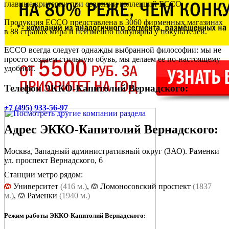
главные критерии при создании коллекций ECCO.
Продукция ЕССО представлена в 3060 фирменных магазинах
в 88 странах мира и неизменно популярна у покупателей.
ЕССО всегда следует однажды выбранной философии: мы не
просто создаем стильную обувь, мы делаем ее по-настоящему
удобной.
Телефон ЭККО-Капитолий Вернадского:
+7 (495) 933-56-97
Адрес
ЭККО-Капитолий Вернадского
:
Москва, Западный административный округ (ЗАО). Раменки
ул. проспект Вернадского, 6
Станции метро рядом:
Университет
(416 м.)
,
Ломоносовский проспект
(1837
м.)
,
Раменки
(1940 м.)
Режим работы ЭККО-Капитолий Вернадского: