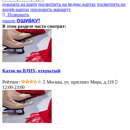
показать на карте
посмотреть на яндекс-картах
посмотреть на
google-картах
проложить маршрут
Позвонить
ОШИБКУ?
нашли
В этом разделе
часто смотрят:
Каток на ВДНХ, открытый
Рейтинг:
Москва, ул. проспект Мира, д.119
12:00-23:00